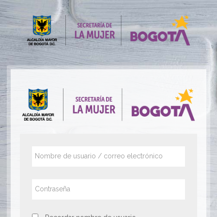
Saltar
al
contenido
principal
Saltar
Nombre
a
de
creación
usuario
de
/
Contraseña
una
correo
electrónico
nueva
cuenta