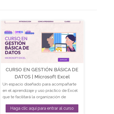
CURSO EN GESTIÓN BÁSICA DE
DATOS | Microsoft Excel
Un espacio diseñado para acompañarte
en el aprendizaje y uso práctico de Excel
que te facilitará la organización de
información en diversas actividades,
Haga clic aquí para entrar al curso
permitiéndote utilizarla de manera segura y