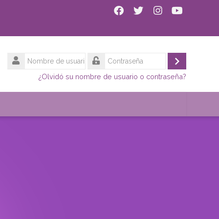
Nombre
de
Acceder
Contraseña
¿Olvidó su nombre de usuario o contraseña?
usuario