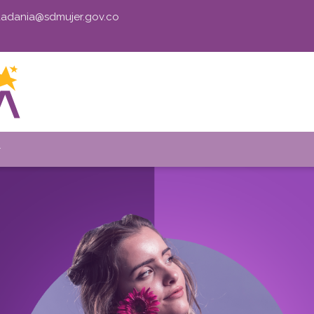
udadania@sdmujer.gov.co