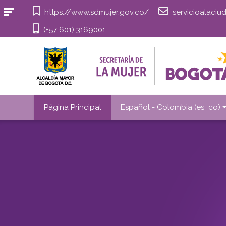
Saltar
https://www.sdmujer.gov.co/
servicioalaci
al
(+57 601) 3169001
contenido
principal
Página Principal
Español - Colombia ‎(es_co)‎