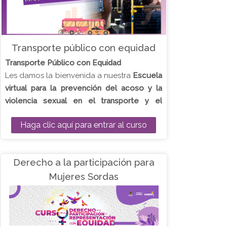
Transporte público con equidad
Transporte Público con Equidad
Les damos la bienvenida a nuestra
Escuela
virtual para la prevención del acoso y la
violencia sexual en el transporte y el
espacio público con enfoque de género y
Haga clic aquí para entrar al curso
empresarial
.
Este curso se divide en 6 módulos cada
uno con sus respectivas actividades de
Derecho a la participación para
aprendizaje.
Mujeres Sordas